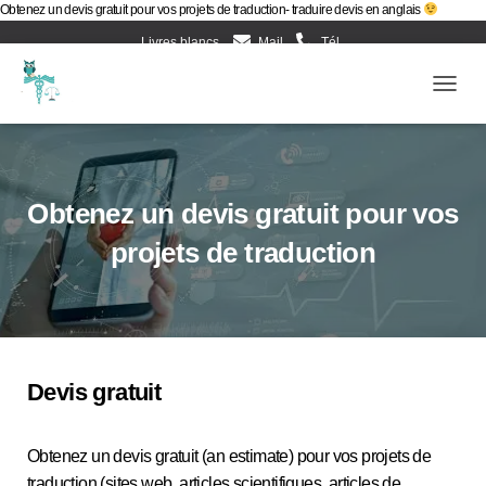
Obtenez un devis gratuit pour vos projets de traduction- traduire devis en anglais
Livres blancs
Mail
Tél
Evènements d’Esculape Athena Traductions
Blog
Ouv
Frenc
Obtenez un devis gratuit pour vos
projets de traduction
Devis gratuit
Obtenez un devis gratuit (an estimate) pour vos projets de
traduction (sites web, articles scientifiques, articles de