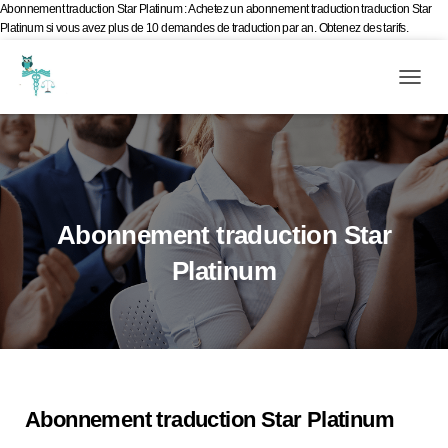
Abonnement traduction Star Platinum : Achetez un abonnement traduction traduction Star
Platinum si vous avez plus de 10 demandes de traduction par an. Obtenez des tarifs.
#Abonnement traduction
Livres blancs
Mail
Tél
Ouv
Evènements d’Esculape Athena Traductions
Blog
Frenc
Abonnement traduction Star
Platinum
Abonnement traduction Star Platinum