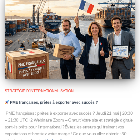
STRATÉGIE D'INTERNATIONALISATION
PME françaises, prêtes à exporter avec succès ?
PME françaises : prêtes à exporter avec succès ? Jeudi 21 mai | 20:30
– 21:30 UTC+2 Webinaire Zoom – Gratuit Votre site et stratégie digitale
sont-ils prêts pour l’international ?Évitez les erreurs qui freinent vos
exportations et boostez votre marge ! Ce que vous allez obtenir : 30