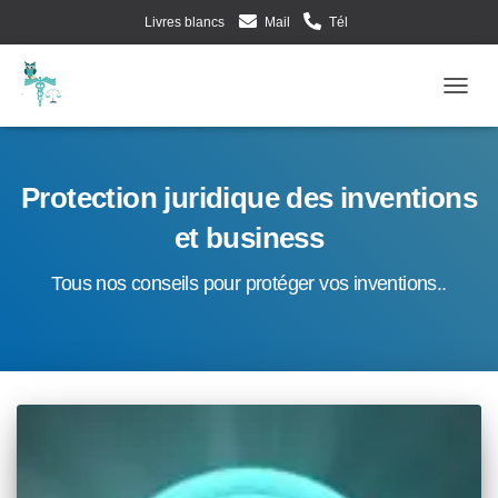
Livres blancs
Mail
Tél
Evènements d’Esculape Athena Traductions
Blog
Frenc
Ouv
Protection juridique des inventions
et business
Tous nos conseils pour protéger vos inventions..