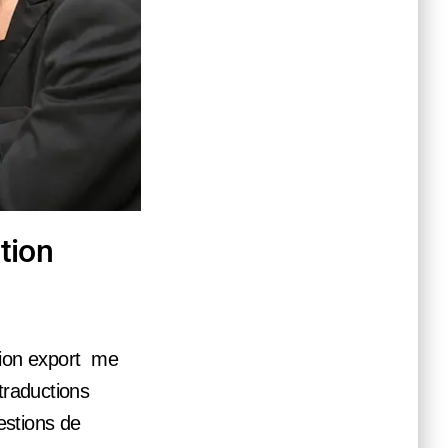
tion
ction export me
traductions
uestions de