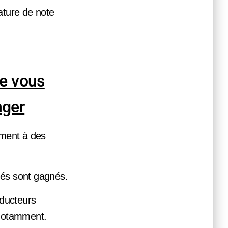
nature de note
ue vous
nger
ement à des
hés sont gagnés.
aducteurs
 notamment.