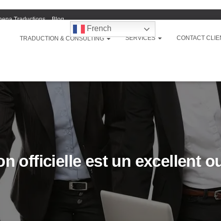
hena Traductions
Blog
French
SERVICES
CONTACT CLIE
TRADUCTION & CONSULTING
n officielle est un excellent o