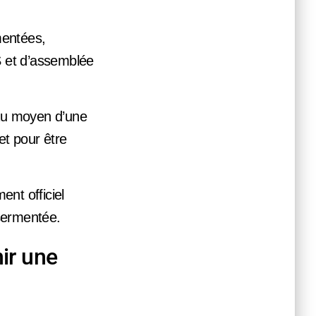
mentées,
IS et d’assemblée
au moyen d’une
et pour être
nt officiel
ssermentée.
nir une