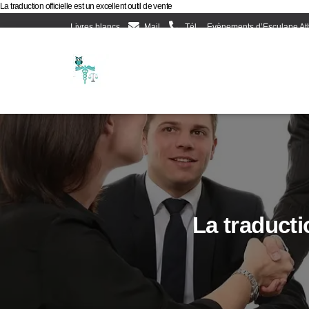
La traduction officielle est un excellent outil de vente
Livres blancs
Mail
Tél
Evènements d’Esculape At
La traductio