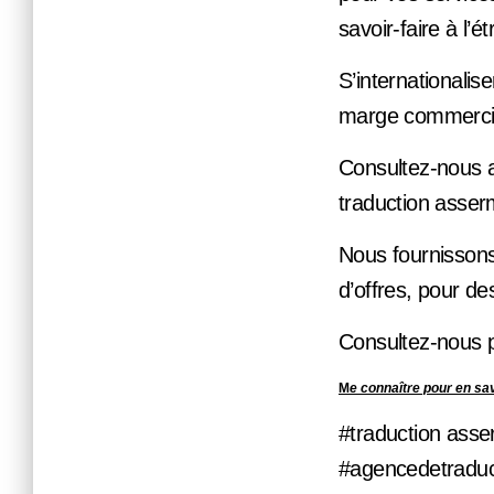
savoir-faire à l’é
S’internationalise
marge commercial
Consultez-nous af
traduction asse
Nous fournissons
d’offres, pour d
Consultez-nous po
M
e connaître pour en sa
#traduction asser
#agencedetraduc