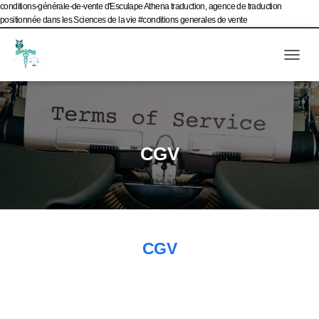
conditions-générale-de-vente d'Esculape Athena traduction, agence de traduction
positionnée dans les Sciences de la vie #conditions generales de vente
Livres blancs
Mail
Tél
Ouv
Evènements d’Esculape Athena Traductions
Blog
Frenc
CGV
CGV