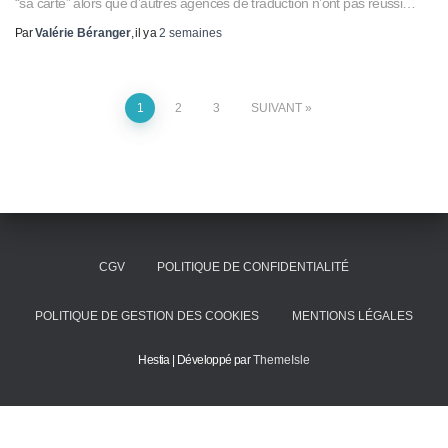
“sa carte” alors que d’autres agences de traduction n’ont pas réussi…
Par
Valérie Béranger
, il y a
2 semaines
1
2
3
SUIVANT
CGV
POLITIQUE DE CONFIDENTIALITÉ
POLITIQUE DE GESTION DES COOKIES
MENTIONS LÉGALES
Hestia | Développé par
ThemeIsle