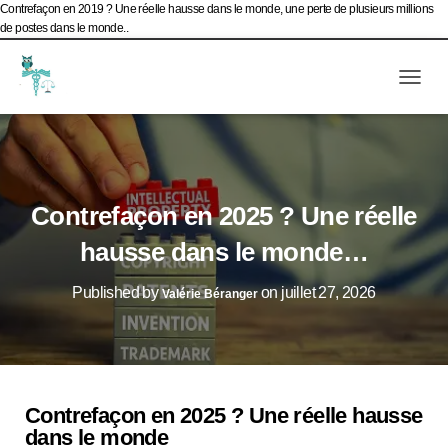
Contrefaçon en 2019 ? Une réelle hausse dans le monde, une perte de plusieurs millions
de postes dans le monde..
Livres blancs
Mail
Tél
Ouv
Evènements d’Esculape Athena Traductions
Blog
Frenc
Contrefaçon en 2025 ? Une réelle
hausse dans le monde…
Published by
on
juillet 27, 2026
Valérie Béranger
Contrefaçon en 2025 ? Une réelle hausse
dans le monde