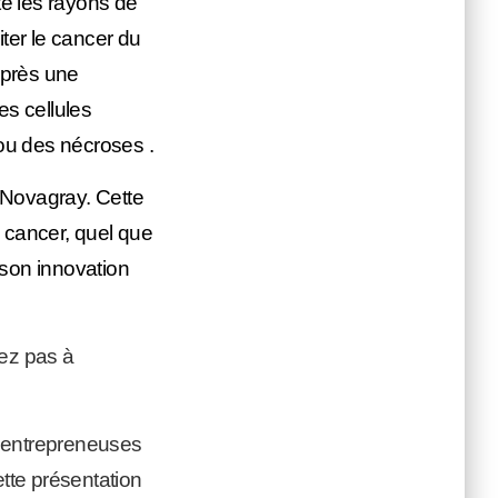
te les rayons de
iter le cancer du
après une
es cellules
 ou des nécroses .
é Novagray. Cette
n cancer, quel que
son innovation
tez pas à
, entrepreneuses
tte présentation