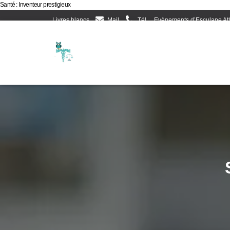
Santé : Inventeur prestigieux
Livres blancs
Mail
Tél
Evènements d’Esculape At