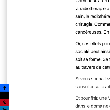
Chercheurs : en e
la radiothérapie à
sein, la radiothé
chirurgie. Comme 
cancéreuses. En e
Or, ces effets pe
société peut ainsi
soit sa forme. S
au travers de cett
Si vous souhaitez 
consulter cette art
Et pour finir, un
dans le domaine d