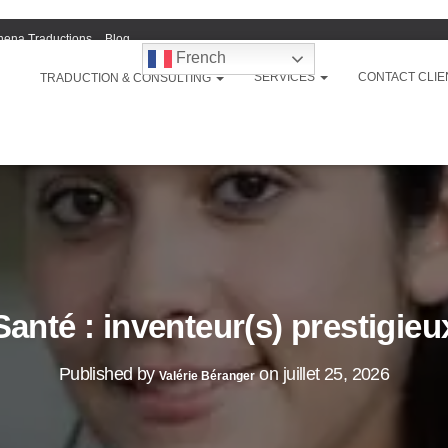
hena Traductions
Blog
French
SERVICES
CONTACT CLIE
TRADUCTION & CONSULTING
Santé : inventeur(s) prestigieu
Published by
on
juillet 25, 2026
Valérie Béranger