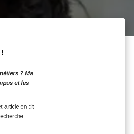
 !
métiers ?
Ma
mpus et les
 article en dit
 recherche