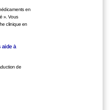
 médicaments en
té ». Vous
che clinique en
 aide à
aduction de