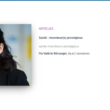
ARTICLES
Santé : inventeur(s) prestigieux
sante-inventeurs-prestigieux
Par
Valérie Béranger
, il y a
2 semaines