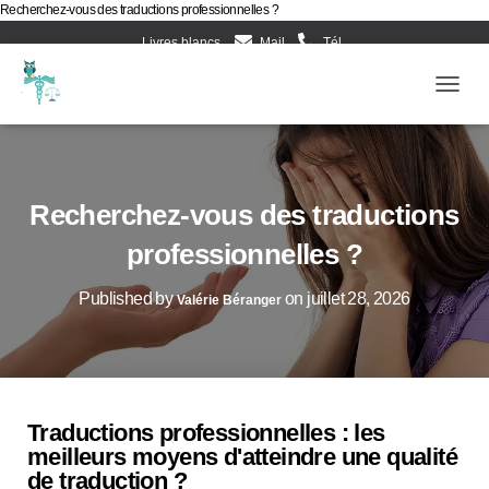
Recherchez-vous des traductions professionnelles ?
Livres blancs
Mail
Tél
Evènements d’Esculape Athena Traductions
Blog
Ouv
Frenc
Recherchez-vous des traductions
professionnelles ?
Published by
on
juillet 28, 2026
Valérie Béranger
Traductions professionnelles : les
meilleurs moyens d'atteindre une qualité
de traduction ?