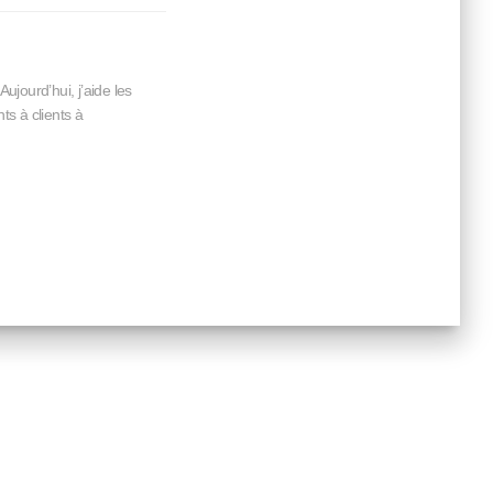
jourd’hui, j’aide les
s à clients à