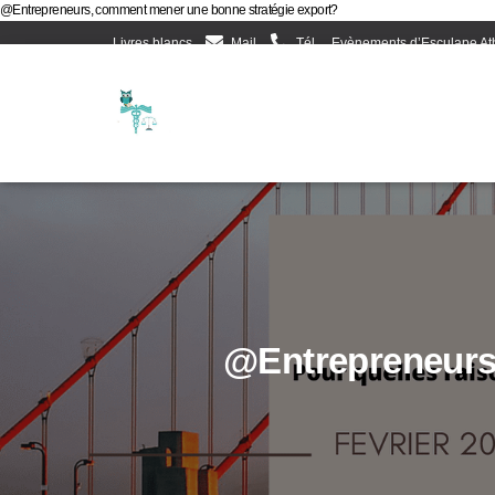
@Entrepreneurs, comment mener une bonne stratégie export?
Livres blancs
Mail
Tél
Evènements d’Esculape At
@Entrepreneurs