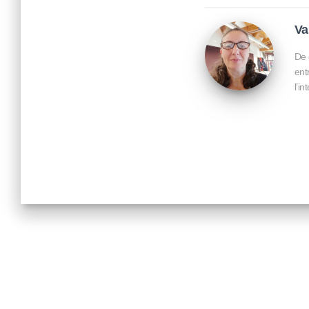
Va
De 
ent
l’i