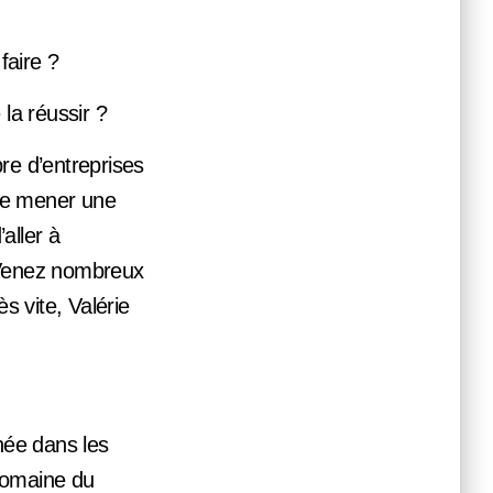
faire ?
 la réussir ?
re d’entreprises
 de mener une
aller à
. Venez nombreux
s vite, Valérie
née dans les
 domaine du