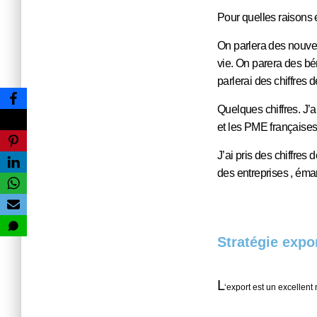
Pour quelles raisons e
On parlera des nouve
vie. On parera des bén
parlerai des chiffres d
Quelques chiffres. J’ai
et les PME françaises
J’ai pris des chiffres
des entreprises , éman
Stratégie expor
L
‘export est un excellen