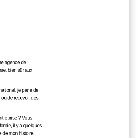
une agence de
sse, bien sûr aux
national. je parle de
r ou de recevoir des
entreprise ? Vous
ornie, il y a quelques
ie de mon histoire.