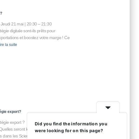
 ?
 Jeudi 21 mai | 20:30 – 21:30
gie digitale sont-ils prêts pour
 exportations et boostez votre marge ! Ce
ire la suite
gie export?
égie export ?
Did you find the information you
Quelles seront les nouveaux défis demain
were looking for on this page?
 dans les Sciences de la vie et dans le