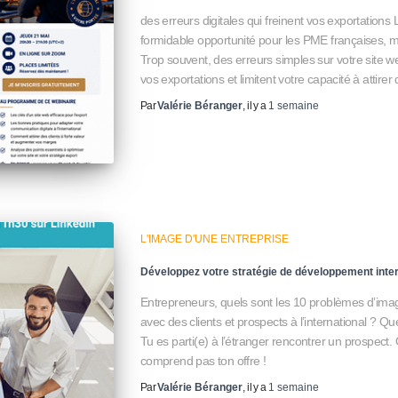
des erreurs digitales qui freinent vos exportation
formidable opportunité pour les PME françaises, m
Trop souvent, des erreurs simples sur votre site we
vos exportations et limitent votre capacité à attirer 
Par
Valérie Béranger
, il y a
1 semaine
L'IMAGE D'UNE ENTREPRISE
Développez votre stratégie de développement intern
Entrepreneurs, quels sont les 10 problèmes d’image
avec des clients et prospects à l’international ? Que
Tu es parti(e) à l’étranger rencontrer un prospect. O
comprend pas ton offre !
Par
Valérie Béranger
, il y a
1 semaine