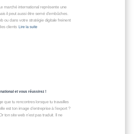
s Le marché international représente une
ais il peut aussi être semé d’embûches.
b ou dans votre stratégie digitale freinent
des clients
Lire la suite
ational et vous réussirez !
 que tu rencontres lorsque tu travailles
lle est ton image d’entreprise à l’export ?
r ton site web n’est pas traduit. Il ne