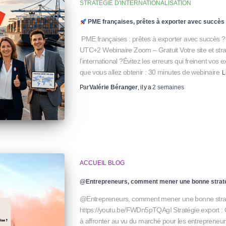
STRATÉGIE D'INTERNATIONALISATION
PME françaises, prêtes à exporter avec succès
PME françaises : prêtes à exporter avec succès ?
UTC+2 Webinaire Zoom – Gratuit Votre site et straté
l’international ?Évitez les erreurs qui freinent vos
que vous allez obtenir : 30 minutes de webinaire
L
Par
Valérie Béranger
, il y a
2 semaines
ACCUEIL BLOG
@Entrepreneurs, comment mener une bonne straté
@Entrepreneurs, comment mener une bonne strat
https://youtu.be/FWDn5pTQAgI Stratégie export : 
à affronter au vu du marché pour les entrepreneurs