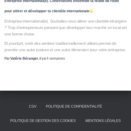
Entreprise international(e). Construisons ensemble ta feuille de route
pour attirer et développer ta clientèle internationale
Entreprise international(e). Souhaitez-vous attirer une clientèle étrangère
? Trop d’entrepreneurs pensent que développer leur marché en local est
une bonne chose.
Et pourtant, sortir des sentiers traditionnellement utilisés permet de
prendre une autre posture et une autre dimension pour votre entreprise.
Par
Valérie Béranger
, il y a
4 semaines
CGV
POLITIQUE DE CONFIDENTIALITÉ
POLITIQUE DE GESTION DES COOKIES
MENTIONS LÉGALES