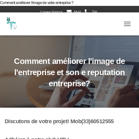
Comment améliorer l'image de votre entreprise ?
Livres blancs
Mail
Tél
Evènements d’Esculape Athena Traductions
Blog
Ouv
Frenc
Comment améliorer l’image de
l’entreprise et son e reputation
entreprise?
Discutons de votre projet! Mob(33)60512555