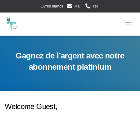
Livres blancs
Mail
Tél
Evènements d’Esculape Athena Traductions
Blog
Frenc
Ouv
Gagnez de l’argent avec notre
abonnement platinium
Welcome Guest,