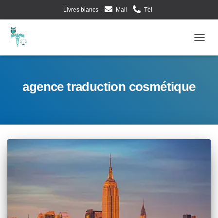
Livres blancs
Mail
Tél
Evènements d’Esculape Athena Traductions
Blog
Frenc
Ouv
agence traduction cosmétique