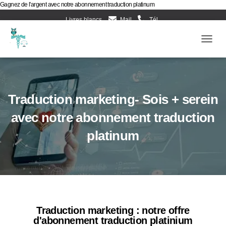
Gagnez de l'argent avec notre abonnement traduction platinum
Livres blancs
Mail
Tél
Evènements d’Esculape Athena Traductions
Blog
Ouv
Frenc
Traduction marketing- Sois + serein
avec notre abonnement traduction
platinum
Traduction marketing : notre offre
d'abonnement traduction platinium