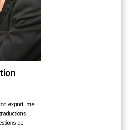
tion
ction export me
traductions
uestions de