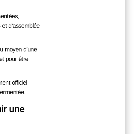
mentées,
IS et d’assemblée
au moyen d’une
et pour être
nt officiel
ssermentée.
nir une