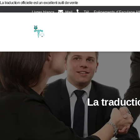
La traduction officielle est un excellent outil de vente
Livres blancs
Mail
Tél
Evènements d’Esculape At
La traductio