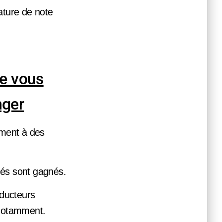
nature de note
ue vous
nger
ement à des
hés sont gagnés.
aducteurs
 notamment.