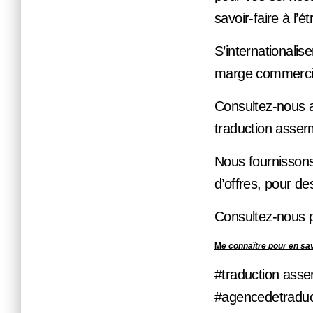
savoir-faire à l’é
S’internationalise
marge commercial
Consultez-nous af
traduction asse
Nous fournissons
d’offres, pour d
Consultez-nous po
M
e connaître pour en sa
#traduction asser
#agencedetraduc