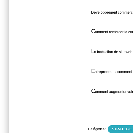
Développement commercia
C
omment renforcer la co
L
a traduction de site we
E
ntrepreneurs, comment 
C
omment augmenter votre 
Catégories :
STRATÉGIE