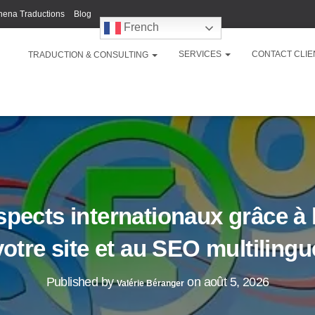
hena Traductions
Blog
French
SERVICES
CONTACT CLIE
TRADUCTION & CONSULTING
spects internationaux grâce à 
votre site et au SEO multilingu
Published by
on
août 5, 2026
Valérie Béranger