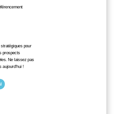
référencement
 stratégiques pour
os prospects
èles. Ne laissez pas
 aujourd’hui !
l