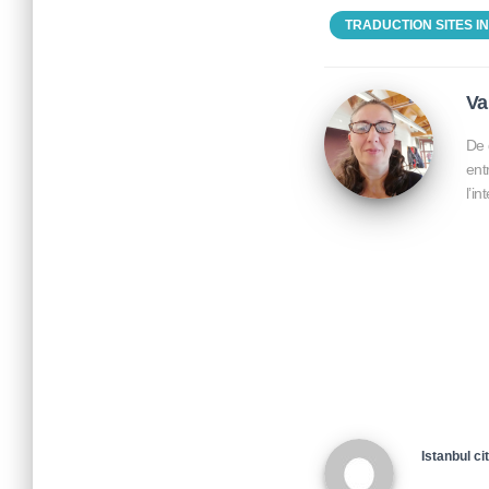
TRADUCTION SITES I
Va
De 
ent
l’i
Istanbul ci