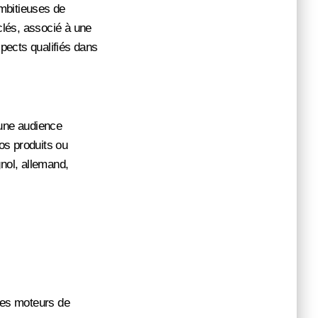
ambitieuses de
 clés, associé à une
spects qualifiés dans
 une audience
os produits ou
gnol, allemand,
 des moteurs de