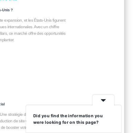
s-Unis ?
 expansion, et les États-Unis figurent
ques internationales. Avec un chiffre
llars, ce marché offre des opportunités
mplanter.
ial
? Une stratégie digitale bien pensée peut
Did you find the information you
aduction de site web accompagnée d’une
were looking for on this page?
e de booster votre croissance.