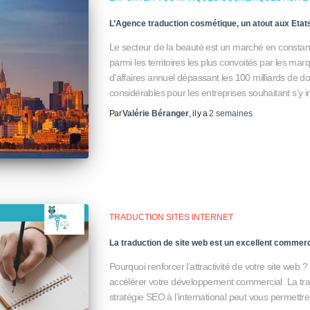
L’Agence traduction cosmétique, un atout aux Etat
Le secteur de la beauté est un marché en constante
parmi les territoires les plus convoités par les mar
d’affaires annuel dépassant les 100 milliards de do
considérables pour les entreprises souhaitant s’y i
Par
Valérie Béranger
, il y a
2 semaines
TRADUCTION SITES INTERNET
La traduction de site web est un excellent commerc
Pourquoi renforcer l’attractivité de votre site web 
accélérer votre développement commercial. La tr
stratégie SEO à l’international peut vous permettr