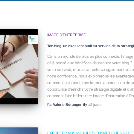
IMAGE D'ENTREPRISE
Ton blog, un excellent outil au service de ta strat
Dans un monde de plus en plus connecté, l’image d
déjà pensé aux bénéfices de traduire votre blog ?
votre site web, mais cela renforce également votr
notre conférence, nous explorerons les avantages d
comment cela peut transformer la perception de v
opportunité d’enrichir votre stratégie digitale et d’a
comment faire briller votre image d’entreprise à l’
Par
Valérie Béranger
, il y a
5 jours
EXPORTER VOS MARQUES COSMETIQUES AUX ET