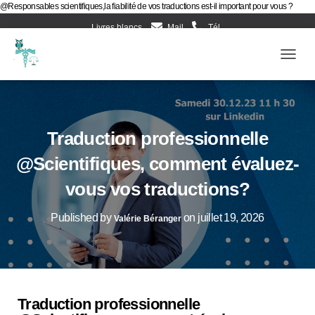
@Responsables scientifiques,la fiabilité de vos traductions est-il important pour vous ?
Livres blancs
Mail
Tél
Evènements d’Esculape Athena Traductions
Blog
Ouv
Frenc
Traduction professionnelle
@Scientifiques, comment évaluez-
vous vos traductions?
Published by
on
juillet 19, 2026
Valérie Béranger
Traduction professionnelle